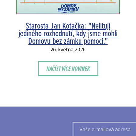
Starosta Jan Kotačka: "Nelituji
jediného rozhodnutí, kdy jsme mohli
Domovu bez zámku pomoci."
26. května 2026
NAČÍST VÍCE NOVINEK
Vaše
e-