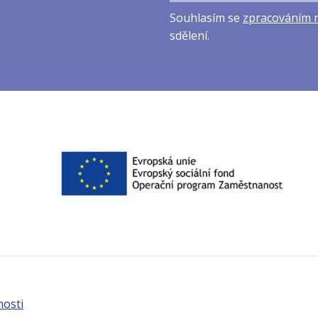
mailová
Souhlasím se
zpracováním 
adresa
sdělení.
nosti