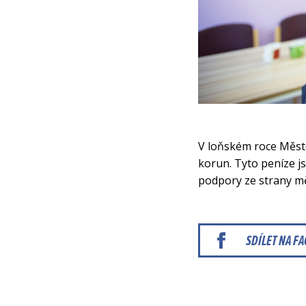
V loňském roce Město
korun. Tyto peníze j
podpory ze strany m
SDÍLET NA F