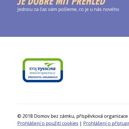
JE DOBRÉ MÍT PŘEHLED
Jednou za čas vám pošleme, co je u nás nového
© 2018 Domov bez zámku, příspěvková organizace
Prohlášení o použití cookies
|
Prohlášení o přístup