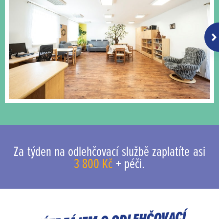
Za týden na odlehčovací službě zaplatíte asi
3 800 Kč
+ péči.