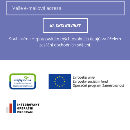
Vaše
e-
mailová
adresa
JO, CHCI NOVINKY
Souhlasím se
zpracováním mých osobních údajů
za účelem
zasílání obchodních sdělení.