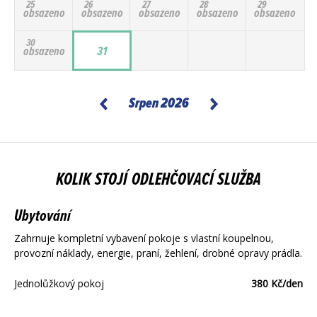
25
26
27
28
29
obsazeno
obsazeno
obsazeno
obsazeno
obsazeno
30
obsazeno
31
Srpen 2026
KOLIK STOJÍ ODLEHČOVACÍ SLUŽBA
Ubytování
Zahrnuje kompletní vybavení pokoje s vlastní koupelnou,
provozní náklady, energie, praní, žehlení, drobné opravy prádla.
Jednolůžkový pokoj
380 Kč/den