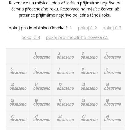
Rezervace na měsíce leden až květen přijímáme nejdříve od
června předchozího roku. Rezervace na měsíce červen až
prosinec přijímáme nejdříve od ledna téhož roku.
pokoj pro imobilního člověka č. 1
pokoj č. 2
pokoj č. 3
pokoj č. 4
pokoj pro imobilního člověka č.5
1
2
3
4
obsazeno
obsazeno
obsazeno
obsazeno
5
6
7
8
9
obsazeno
obsazeno
obsazeno
obsazeno
obsazeno
10
11
12
13
14
obsazeno
obsazeno
obsazeno
obsazeno
obsazeno
15
16
17
18
19
obsazeno
obsazeno
obsazeno
obsazeno
obsazeno
20
21
22
23
24
obsazeno
obsazeno
obsazeno
obsazeno
obsazeno