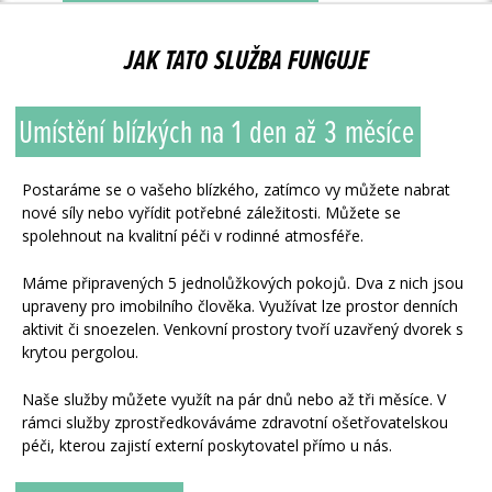
Naše
JAK TATO SLUŽBA FUNGUJE
služby
Umístění
blízkých
na
1
den
až
3
měsíce
Postaráme se o vašeho blízkého, zatímco vy můžete nabrat
nové síly nebo vyřídit potřebné záležitosti. Můžete se
spolehnout na kvalitní péči v rodinné atmosféře.
Máme připravených 5 jednolůžkových pokojů. Dva z nich jsou
upraveny pro imobilního člověka. Využívat lze prostor denních
aktivit či snoezelen. Venkovní prostory tvoří uzavřený dvorek s
krytou pergolou.
Naše služby můžete využít na pár dnů nebo až tři měsíce. V
rámci služby zprostředkováváme zdravotní ošetřovatelskou
péči, kterou zajistí externí poskytovatel přímo u nás.