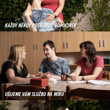
KAŽDÝ NĚKDY POTŘEBUJE ODPOČINEK
UŠIJEME VÁM SLUŽBU NA MÍRU