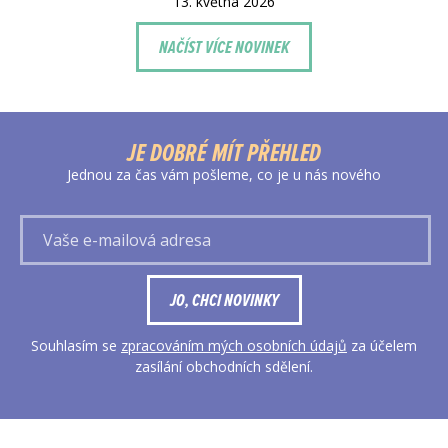
13. května 2026
NAČÍST VÍCE NOVINEK
JE DOBRÉ MÍT PŘEHLED
Jednou za čas vám pošleme, co je u nás nového
Vaše
e-
mailová
adresa
JO, CHCI NOVINKY
Souhlasím se
zpracováním mých osobních údajů
za účelem
zasílání obchodních sdělení.