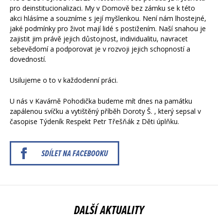
pro deinstitucionalizaci. My v Domově bez zámku se k této
akci hlásíme a souzníme s její myšlenkou. Není nám lhostejné,
jaké podmínky pro život mají lidé s postižením. Naší snahou je
zajistit jim právě jejich důstojnost, individualitu, navracet
sebevědomí a podporovat je v rozvoji jejich schopností a
dovedností.
Usilujeme o to v každodenní práci.
U nás v Kavárně Pohodička budeme mít dnes na památku
zapálenou svíčku a vytištěný příběh Doroty Š. , který sepsal v
časopise Týdeník Respekt Petr Třešňák z Děti úplňku.
SDÍLET NA FACEBOOKU
DALŠÍ AKTUALITY