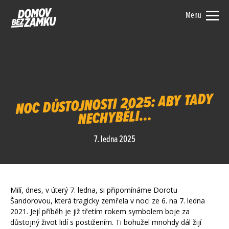
Menu
NOC DŮSTOJNOSTI 2025: ABY TADY
NECHYBĚLI…
7. ledna 2025
Milí, dnes, v úterý 7. ledna, si připomínáme Dorotu
Šandorovou, která tragicky zemřela v noci ze 6. na 7. ledna
2021. Její příběh je již třetím rokem symbolem boje za
důstojný život lidí s postižením. Ti bohužel mnohdy dál žijí