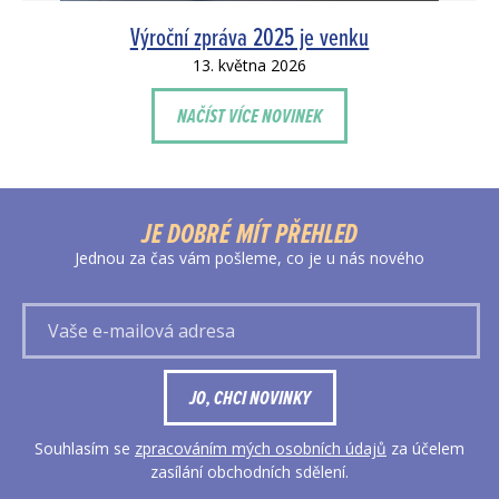
Výroční zpráva 2025 je venku
13. května 2026
NAČÍST VÍCE NOVINEK
JE DOBRÉ MÍT PŘEHLED
Jednou za čas vám pošleme, co je u nás nového
Vaše
e-
mailová
adresa
JO, CHCI NOVINKY
Souhlasím se
zpracováním mých osobních údajů
za účelem
zasílání obchodních sdělení.