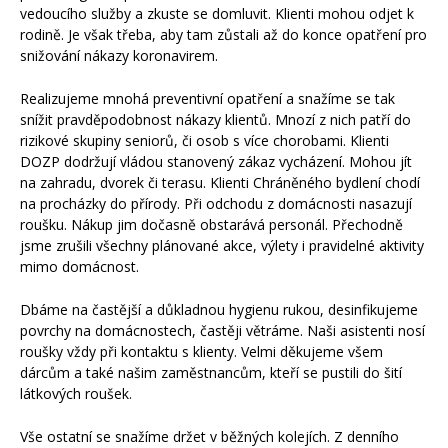
vedoucího služby a zkuste se domluvit. Klienti mohou odjet k
rodině. Je však třeba, aby tam zůstali až do konce opatření pro
snižování nákazy koronavirem.
Realizujeme mnohá preventivní opatření a snažíme se tak
snížit pravděpodobnost nákazy klientů. Mnozí z nich patří do
rizikové skupiny seniorů, či osob s více chorobami. Klienti
DOZP dodržují vládou stanovený zákaz vycházení. Mohou jít
na zahradu, dvorek či terasu. Klienti Chráněného bydlení chodí
na procházky do přírody. Při odchodu z domácnosti nasazují
roušku. Nákup jim dočasně obstarává personál. Přechodně
jsme zrušili všechny plánované akce, výlety i pravidelné aktivity
mimo domácnost.
Dbáme na častější a důkladnou hygienu rukou, desinfikujeme
povrchy na domácnostech, častěji větráme. Naši asistenti nosí
roušky vždy při kontaktu s klienty. Velmi děkujeme všem
dárcům a také našim zaměstnancům, kteří se pustili do šití
látkových roušek.
Vše ostatní se snažíme držet v běžných kolejích. Z denního