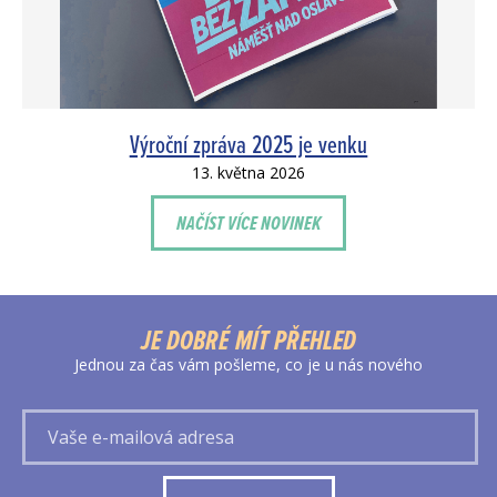
Výroční zpráva 2025 je venku
13. května 2026
NAČÍST VÍCE NOVINEK
JE DOBRÉ MÍT PŘEHLED
Jednou za čas vám pošleme, co je u nás nového
Vaše
e-
mailová
adresa