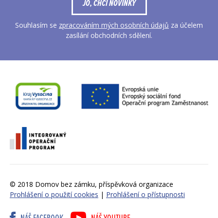
JO, CHCI NOVINKY
Souhlasím se
zpracováním mých osobních údajů
za účelem
zasílání obchodních sdělení.
© 2018 Domov bez zámku, příspěvková organizace
Prohlášení o použití cookies
|
Prohlášení o přístupnosti
NÁŠ FACEBOOK
NÁŠ YOUTUBE