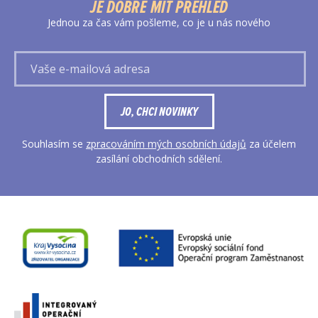
JE DOBRÉ MÍT PŘEHLED
Jednou za čas vám pošleme, co je u nás nového
Vaše
e-
mailová
adresa
JO, CHCI NOVINKY
Souhlasím se
zpracováním mých osobních údajů
za účelem
zasílání obchodních sdělení.