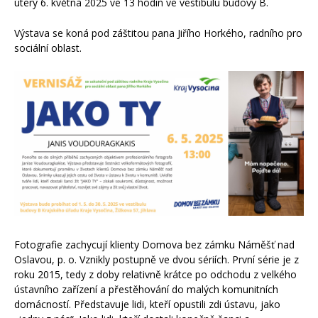
úterý 6. května 2025 ve 13 hodin ve vestibulu budovy B.
Výstava se koná pod záštitou pana Jiřího Horkého, radního pro
sociální oblast.
Fotografie zachycují klienty Domova bez zámku Náměšť nad
Oslavou, p. o. Vznikly postupně ve dvou sériích. První série je z
roku 2015, tedy z doby relativně krátce po odchodu z velkého
ústavního zařízení a přestěhování do malých komunitních
domácností. Představuje lidi, kteří opustili zdi ústavu, jako