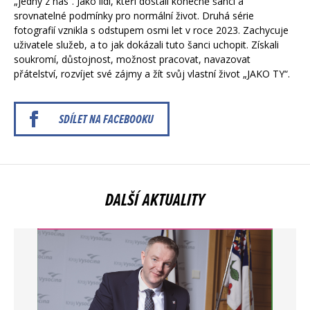
„jedny z nás“. Jako lidi, kteří dostali konečně šanci a
srovnatelné podmínky pro normální život. Druhá série
fotografií vznikla s odstupem osmi let v roce 2023. Zachycuje
uživatele služeb, a to jak dokázali tuto šanci uchopit. Získali
soukromí, důstojnost, možnost pracovat, navazovat
přátelství, rozvíjet své zájmy a žít svůj vlastní život „JAKO TY“.
SDÍLET NA FACEBOOKU
DALŠÍ AKTUALITY