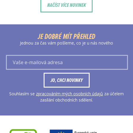
NAČÍST VÍCE NOVINEK
JE DOBRÉ MÍT PŘEHLED
Jednou za čas vám pošleme, co je u nás nového
Vaše
e-
mailová
adresa
JO, CHCI NOVINKY
Souhlasím se
zpracováním mých osobních údajů
za účelem
zasílání obchodních sdělení.