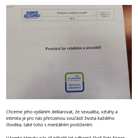
Chceme jeho vydáním deklarovat, že sexualita, vztahy a
intimita je pro nás přirozenou součástí života každého
člověka, také toho s mentálním postižením.
V tomto tématu nás již několik let odborně školí Petr Eisner,